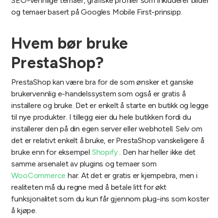
SEO-vennlige temaer, grafiske profiler som inkluderer bilder
og temaer basert på Googles Mobile First-prinsipp.
Hvem bør bruke
PrestaShop?
PrestaShop kan være bra for de som ønsker et ganske
brukervennlig e-handelssystem som også er gratis å
installere og bruke. Det er enkelt å starte en butikk og legge
til nye produkter. I tillegg eier du hele butikken fordi du
installerer den på din egen server eller webhotell. Selv om
det er relativt enkelt å bruke, er PrestaShop vanskeligere å
bruke enn for eksempel
Shopify
. Den har heller ikke det
samme arsenalet av plugins og temaer som
WooCommerce
har. At det er gratis er kjempebra, men i
realiteten må du regne med å betale litt for økt
funksjonalitet som du kun får gjennom plug-ins som koster
å kjøpe.