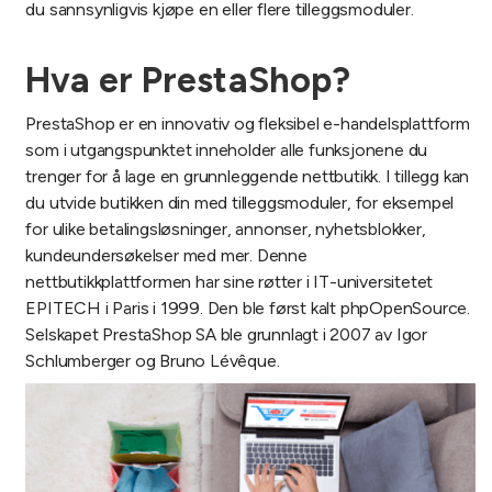
du sannsynligvis kjøpe en eller flere tilleggsmoduler.
Hva er PrestaShop?
PrestaShop er en innovativ og fleksibel e-handelsplattform
som i utgangspunktet inneholder alle funksjonene du
trenger for å lage en grunnleggende nettbutikk. I tillegg kan
du utvide butikken din med tilleggsmoduler, for eksempel
for ulike betalingsløsninger, annonser, nyhetsblokker,
kundeundersøkelser med mer. Denne
nettbutikkplattformen har sine røtter i IT-universitetet
EPITECH i Paris i 1999. Den ble først kalt phpOpenSource.
Selskapet PrestaShop SA ble grunnlagt i 2007 av Igor
Schlumberger og Bruno Lévêque.