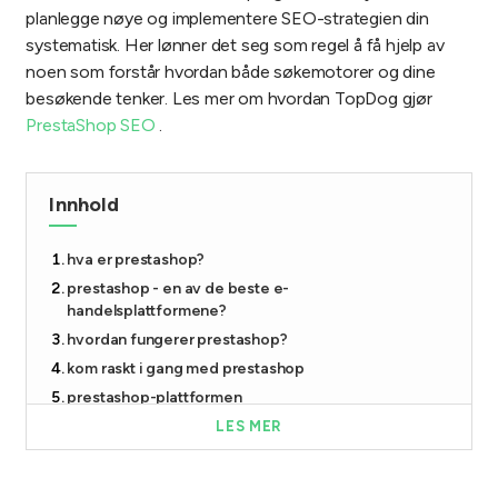
planlegge nøye og implementere SEO-strategien din
systematisk. Her lønner det seg som regel å få hjelp av
noen som forstår hvordan både søkemotorer og dine
besøkende tenker. Les mer om hvordan TopDog gjør
PrestaShop SEO
.
Innhold
hva er prestashop?
prestashop - en av de beste e-
handelsplattformene?
hvordan fungerer prestashop?
kom raskt i gang med prestashop
prestashop-plattformen
automatisk installasjon av prestashop
LES MER
mange valutaer og språk
prestashop-tillegg – modulær e-butikk