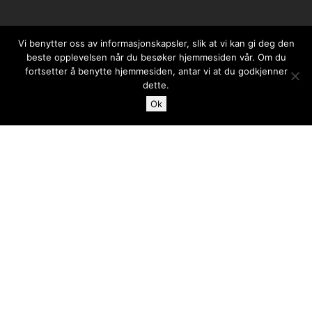
Vi benytter oss av informasjonskapsler, slik at vi kan gi deg den
beste opplevelsen når du besøker hjemmesiden vår. Om du
fortsetter å benytte hjemmesiden, antar vi at du godkjenner
dette.
Ok
Case
Blogg
Ta kontakt med
Ordliste for digital markedsføring