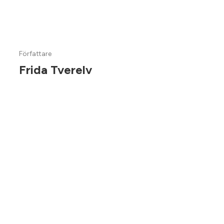
ulike grafiske temaer i prestashop
hvem bør bruke prestashop?
er prestashop bra for seo?
Författare
Frida Tverelv