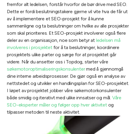
fremfor alt ledelsen, forstår hvorfor de bør drive med SEO.
Dette er fordi beslutningstakere gjerne vil vite hva de får ut
av å implementere et SEO-prosjekt for å kunne
sammenligne og ta beslutninger om hvilke av alle prosjekter
som skal prioriteres. Et SEO-prosjekt involverer også flere
deler av en organisasjon, noe som betyr at
ledelsen må
involveres i prosjektet
for å ta beslutninger, koordinere
prosjektets ulike parter og sørge for at prosjektet går
videre.
Når du ansetter oss i Topdog, starter våre
søkemotoroptimaliseringskonsulenter
med å gjennomgå
dine interne arbeidsprosesser. De gjør også en analyse av
nettstedet og utvikler en handlingsplan for SEO-prosjektet.
I løpet av prosjektet jobber våre søkemotorkonsulenter
både smidig og iterativt med ulike innsatser og mål.
Våre
SEO-eksperter måler og følger opp hver aktivitet
og
tilpasser metoden til neste aktivitet.