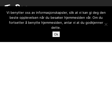
Vi benytter oss av informasjonskapsler, slik at vi kan gi deg den
beste opplevelsen når du besøker hjemmesiden vår. Om du
fortsetter å benytte hjemmesiden, antar vi at du godkjenner
Case
dette.
Blogg
Ok
Ta kontakt med
Ordliste for digital markedsføring
SEO
Linkspeideren
Søkemotorkonsulent
Kontaktinformation