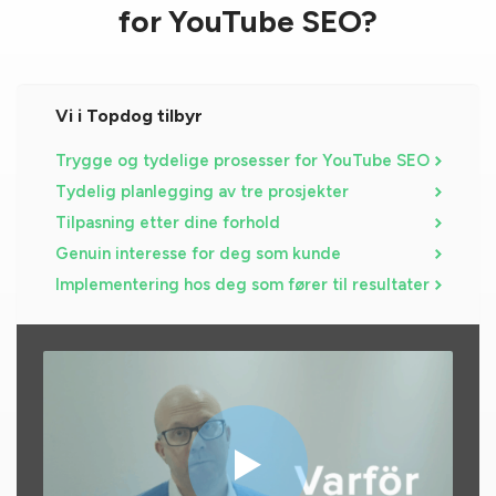
og produsere og publisere videoer tilfeldig. YouTube bruker
for YouTube SEO?
nemlig avanserte algoritmer for å vurdere hvor interessant
et innhold er for brukerne. Videomaterialet som lages skal
tilpasses kanalens forutsetninger og det brukeren
Vi i Topdog tilbyr
etterspør.
Trygge og tydelige prosesser for YouTube SEO
Tydelig planlegging av tre prosjekter
Tilpasning etter dine forhold
Genuin interesse for deg som kunde
Implementering hos deg som fører til resultater