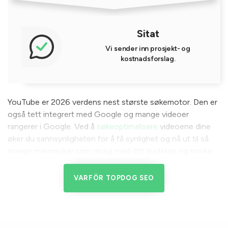
Sitat
Vi sender inn prosjekt- og
kostnadsforslag.
YouTube er 2026 verdens nest største søkemotor. Den er
også tett integrert med Google og mange videoer
rangerer i Google. Ved å
søkeoptimalisere
videoene dine
øker du sannsynligheten for å få synlighet og nå ut til så
mange mennesker som mulig med ditt budskap og merke.
Hvem trenger
VARFÖR TOPDOG SEO
søkemotoroptimalisering for
YouTube?