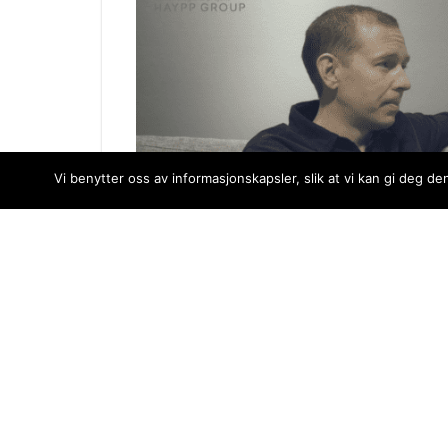
Vi benytter oss av informasjonskapsler, slik at vi kan gi deg