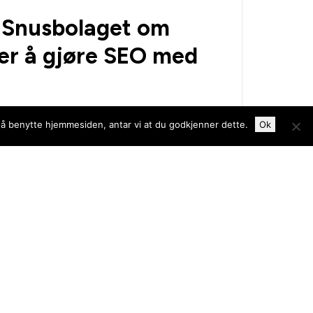
, Snusbolaget om
er å gjøre SEO med
llsammans med Topdog? Här berättar Carl P
 å benytte hjemmesiden, antar vi at du godkjenner dette.
Ok
h Haypp Group om sina upplevelser.
e