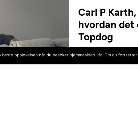
Carl P Karth
hvordan det 
Topdog
Hur är det att göra SEO ti
 den beste opplevelsen når du besøker hjemmesiden vår. Om du fortsetter
Karth från Snusbolaget oc
LES MER
…
1
2
3
4
40
Previous Page
Next Pag