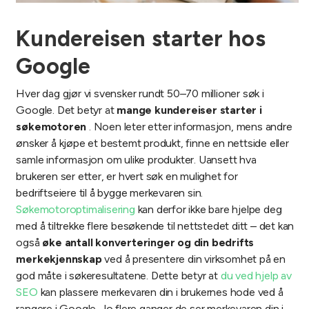
Kundereisen starter hos
Google
Hver dag gjør vi svensker rundt 50–70 millioner søk i
Google. Det betyr at
mange kundereiser starter i
søkemotoren
. Noen leter etter informasjon, mens andre
ønsker å kjøpe et bestemt produkt, finne en nettside eller
samle informasjon om ulike produkter. Uansett hva
brukeren ser etter, er hvert søk en mulighet for
bedriftseiere til å bygge merkevaren sin.
Søkemotoroptimalisering
kan derfor ikke bare hjelpe deg
med å tiltrekke flere besøkende til nettstedet ditt – det kan
også
øke antall konverteringer og din bedrifts
merkekjennskap
ved å presentere din virksomhet på en
god måte i søkeresultatene. Dette betyr at
du ved hjelp av
SEO
kan plassere merkevaren din i brukernes hode ved å
rangere i Google. Jo flere ganger de ser merkevaren din i