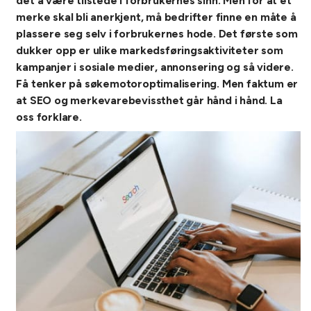
det å være tilstede i forbrukernes sinn. Men for at et
merke skal bli anerkjent, må bedrifter finne en måte å
plassere seg selv i forbrukernes hode. Det første som
dukker opp er ulike markedsføringsaktiviteter som
kampanjer i sosiale medier, annonsering og så videre.
Få tenker på søkemotoroptimalisering. Men faktum er
at SEO og merkevarebevissthet går hånd i hånd. La
oss forklare.