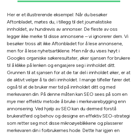
Her er et illustrerende eksempel: Når du besøker
Aftonbladet, møtes du, i tillegg til det journalistiske
innholdet, av hundrevis av annonser. De fleste av oss
legger ikke merke til disse annonsene
–
vi ignorerer dem. Vi
besøker tross alt ikke Aftonbladet for å lese annonsene,
men
for å lese nyhetsartiklene.
Men når du vises høyt i
Googles organiske søkeresultater, øker sjansen for brukere
til å klikke på lenken og engasjere seg i innholdet ditt.
Grunnen til at sjansen for at de tar del i innholdet øker, er at
de aktivt velger å ta del i innholdet. I mange tilfeller fører det
også til at de bruker mer tid på innholdet ditt og med
merkevaren din. På denne måten kan SEO sees på som en
mye mer effektiv metode å bruke i merkevarebygging enn
annonsering. Ved hjelp av SEO kan du dermed forstå
brukeratferd og behov og designe en effektiv SEO-strategi
som retter seg mot disse mikroøyeblikkene og plasserer
merkevaren din i forbrukernes hode. Dette har igjen en