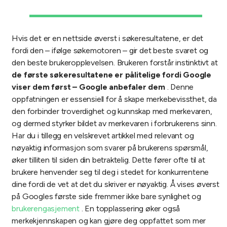
Hvis det er en nettside øverst i søkeresultatene, er det
fordi den – ifølge søkemotoren – gir det beste svaret og
den beste brukeropplevelsen. Brukeren forstår instinktivt at
de første søkeresultatene er pålitelige fordi Google
viser dem først – Google anbefaler dem
. Denne
oppfatningen er essensiell for å skape merkebevissthet, da
den forbinder troverdighet og kunnskap med merkevaren,
og dermed styrker bildet av merkevaren i forbrukerens sinn.
Har du i tillegg en velskrevet artikkel med relevant og
nøyaktig informasjon som svarer på brukerens spørsmål,
øker tilliten til siden din betraktelig. Dette fører ofte til at
brukere henvender seg til deg i stedet for konkurrentene
dine fordi de vet at det du skriver er nøyaktig. Å vises øverst
på Googles første side fremmer ikke bare synlighet og
brukerengasjement
. En topplassering øker også
merkekjennskapen og kan gjøre deg oppfattet som mer