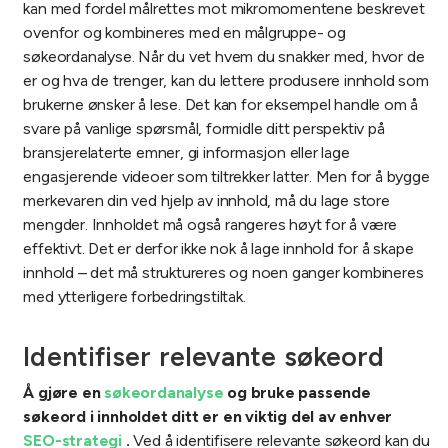
kan med fordel målrettes mot mikromomentene beskrevet
ovenfor og kombineres med en målgruppe- og
søkeordanalyse. Når du vet hvem du snakker med, hvor de
er og hva de trenger, kan du lettere produsere innhold som
brukerne ønsker å lese. Det kan for eksempel handle om å
svare på vanlige spørsmål, formidle ditt perspektiv på
bransjerelaterte emner, gi informasjon eller lage
engasjerende videoer som tiltrekker latter.
Men for å bygge
merkevaren din ved hjelp av innhold, må du lage store
mengder. Innholdet må også rangeres høyt for å være
effektivt. Det er derfor ikke nok å lage innhold for å skape
innhold – det må struktureres og noen ganger kombineres
med ytterligere forbedringstiltak.
Identifiser relevante søkeord
Å gjøre en
søkeordanalyse
og bruke passende
søkeord i innholdet ditt er en viktig del av enhver
SEO-strategi
.
Ved å identifisere relevante søkeord kan du