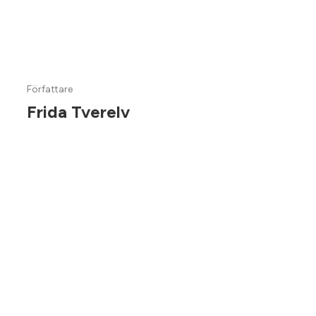
gjør nettstedet ditt brukervennlig
Författare
Frida Tverelv