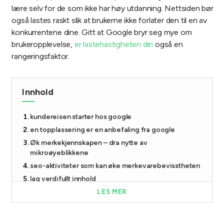
lære selv for de som ikke har høy utdanning. Nettsiden bør
også lastes raskt slik at brukerne ikke forlater den til en av
konkurrentene dine. Gitt at Google bryr seg mye om
brukeropplevelse,
er lastehastigheten din
også en
rangeringsfaktor.
Innhold
kundereisen starter hos google
en topplassering er en anbefaling fra google
Øk merkekjennskapen – dra nytte av
mikroøyeblikkene
seo-aktiviteter som kan øke merkevarebevisstheten
lag verdifullt innhold
identifiser relevante søkeord
LES MER
bygg koblinger
optimaliser for lokalt søk