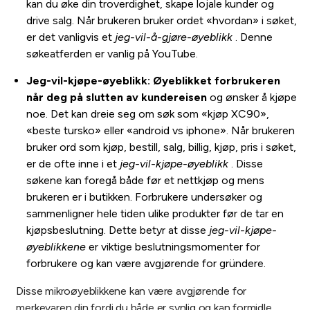
kan du øke din troverdighet, skape lojale kunder og
drive salg. Når brukeren bruker ordet «hvordan» i søket,
er det vanligvis et
jeg-vil-å-gjøre-øyeblikk
. Denne
søkeatferden er vanlig på YouTube.
Jeg-vil-kjøpe-øyeblikk: Øyeblikket forbrukeren
når deg på slutten av kundereisen
og ønsker å kjøpe
noe. Det kan dreie seg om søk som «kjøp XC90»,
«beste tursko» eller «android vs iphone». Når brukeren
bruker ord som kjøp, bestill, salg, billig, kjøp, pris i søket,
er de ofte inne i et
jeg-vil-kjøpe-øyeblikk
. Disse
søkene kan foregå både før et nettkjøp og mens
brukeren er i butikken. Forbrukere undersøker og
sammenligner hele tiden ulike produkter før de tar en
kjøpsbeslutning. Dette betyr at disse
jeg-vil-kjøpe-
øyeblikkene
er viktige beslutningsmomenter for
forbrukere og kan være avgjørende for gründere.
Disse mikroøyeblikkene kan være avgjørende for
merkevaren din fordi du både er synlig og kan formidle