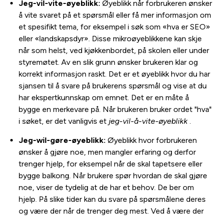
Jeg-vil-vite-øyeblikk:
Øyeblikk når forbrukeren ønsker
å vite svaret på et spørsmål eller få mer informasjon om
et spesifikt tema, for eksempel i søk som «hva er SEO»
eller «landskapsdyr». Disse mikroøyeblikkene kan skje
når som helst, ved kjøkkenbordet, på skolen eller under
styremøtet. Av en slik grunn ønsker brukeren klar og
korrekt informasjon raskt. Det er et øyeblikk hvor du har
sjansen til å svare på brukerens spørsmål og vise at du
har ekspertkunnskap om emnet. Det er en måte å
bygge en merkevare på. Når brukeren bruker ordet "hva"
i søket, er det vanligvis et
jeg-vil-å-vite-øyeblikk
.
Jeg-wil-gøre-øyeblikk:
Øyeblikk hvor forbrukeren
ønsker å gjøre noe, men mangler erfaring og derfor
trenger hjelp, for eksempel når de skal tapetsere eller
bygge balkong. Når brukere spør hvordan de skal gjøre
noe, viser de tydelig at de har et behov. De ber om
hjelp. På slike tider kan du svare på spørsmålene deres
og være der når de trenger deg mest. Ved å være der