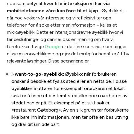
noe som betyr at
hver lille interaksjon vi har via
mobiltelefonene våre kan føre til et kjøp
. Øyeblikket –
når noe vekker vår interesse og vi refleksivt tar opp
telefonen for å søke etter mer informasjon – kalles et
mikroøyeblikk. Dette er intensjonsdrevne øyeblikk hvor vi
tar beslutninger og danner oss en mening om hva vi
foretrekker. Ifølge
Google
er det fire scenarier som trigger
disse mikroøyeblikkene og gjør det mulig for bedrifter å tilby
relevante løsninger. Disse scenariene er:
I-want-to-go-øyeblikk:
Øyeblikk når forbrukeren
ønsker å besøke et fysisk sted eller en nettside. I disse
øyeblikkene utfører for eksempel forbrukeren et lokalt
søk for å finne et bestemt sted eller noe i nærheten av
stedet han er på. Et eksempel på et slikt søk er
«restaurant Gøteborg». Av en slik grunn tar forbrukerne
ikke bare inn informasjonen, men tar ofte en beslutning
og drar dit umiddelbart.