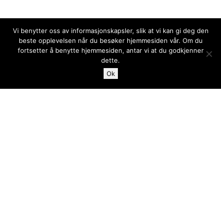
Vi benytter oss av informasjonskapsler, slik at vi kan gi deg den
beste opplevelsen når du besøker hjemmesiden vår. Om du
fortsetter å benytte hjemmesiden, antar vi at du godkjenner
dette.
Ok