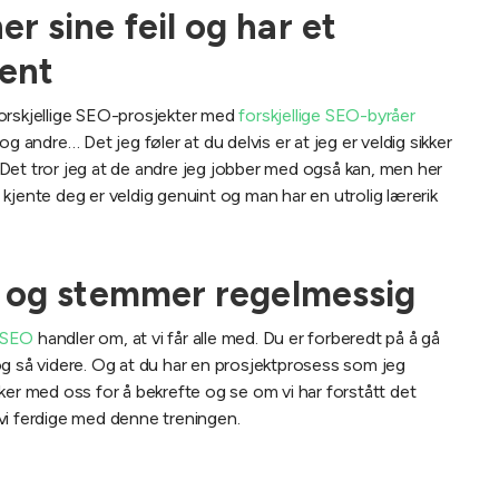
 sine feil og har et
ent
orskjellige SEO-prosjekter med
forskjellige SEO-byråer
g andre… Det jeg føler at du delvis er at jeg er veldig sikker
t. Det tror jeg at de andre jeg jobber med også kan, men her
kjente deg er veldig genuint og man har en utrolig lærerik
r og stemmer regelmessig
a SEO
handler om, at vi får alle med. Du er forberedt på å gå
og så videre. Og at du har en prosjektprosess som jeg
ker med oss for å bekrefte og se om vi har forstått det
r vi ferdige med denne treningen.