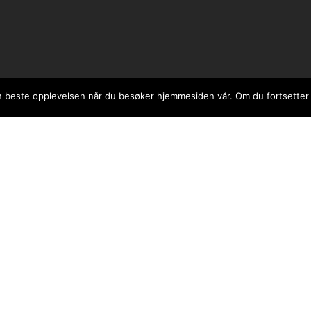
Linkspeideren
 den beste opplevelsen når du besøker hjemmesiden vår. Om du fortsetter
Søkemotorkonsulent