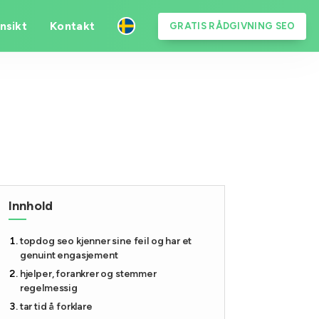
nnsikt
Kontakt
GRATIS RÅDGIVNING SEO
Innhold
topdog seo kjenner sine feil og har et
genuint engasjement
hjelper, forankrer og stemmer
regelmessig
tar tid å forklare