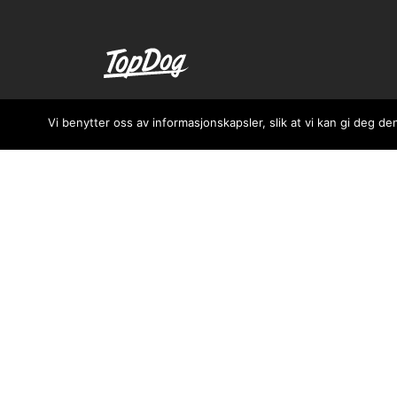
Case
Vi benytter oss av informasjonskapsler, slik at vi kan gi deg
Blogg
Ta kontakt med
Ordliste for digital markedsføring
SEO