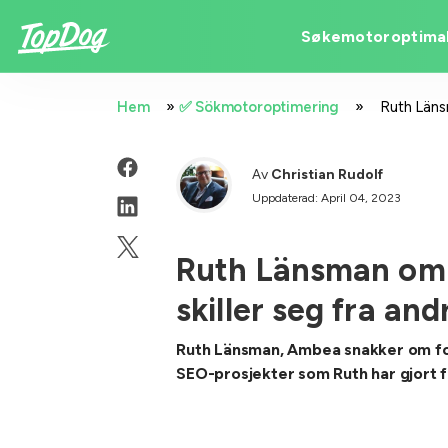
Søkemotoroptimal
»
»
Hem
✅ Sökmotoroptimering
Ruth Läns
Av
Christian Rudolf
Uppdaterad: April 04, 2023
Ruth Länsman om
skiller seg fra an
Ruth Länsman, Ambea snakker om fo
SEO-prosjekter som Ruth har gjort f