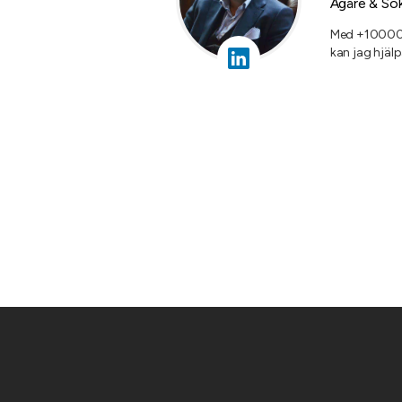
Ägare & Sö
Med +10000 
kan jag hjälp