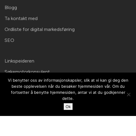
Blogg
Ta kontakt med
Ordliste for digital markedsføring
SEO
Linkspeideren
Søkemotorkonsulent
Vi benytter oss av informasjonskapsler, slik at vi kan gi deg den
beste opplevelsen når du besøker hjemmesiden vår. Om du
Kontaktinformation
fortsetter å benytte hjemmesiden, antar vi at du godkjenner
dette.
Här finns vi!
Ok
Malte Media AB
Sankt Eriksgatan
37A(besöksadress)
112 34 Stockholm