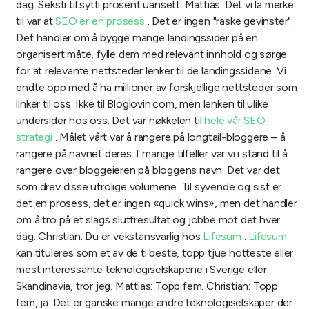
dag. Seksti til sytti prosent uansett.
Mattias: Det vi la merke
til var at
SEO er en prosess
. Det er ingen "raske gevinster".
Det handler om å bygge mange landingssider på en
organisert måte, fylle dem med relevant innhold og sørge
for at relevante nettsteder lenker til de landingssidene. Vi
endte opp med å ha millioner av forskjellige nettsteder som
linker til oss. Ikke til Bloglovin.com, men lenken til ulike
undersider hos oss. Det var nøkkelen til
hele vår SEO-
strategi
. Målet vårt var å rangere på longtail-bloggere – å
rangere på navnet deres. I mange tilfeller var vi i stand til å
rangere over bloggeieren på bloggens navn. Det var det
som drev disse utrolige volumene. Til syvende og sist er
det en prosess, det er ingen «quick wins», men det handler
om å tro på et slags sluttresultat og jobbe mot det hver
dag.
Christian: Du er vekstansvarlig hos
Lifesum
.
Lifesum
kan tituleres som et av de ti beste, topp tjue hotteste eller
mest interessante teknologiselskapene i Sverige eller
Skandinavia, tror jeg.
Mattias: Topp fem.
Christian: Topp
fem, ja. Det er ganske mange andre teknologiselskaper der