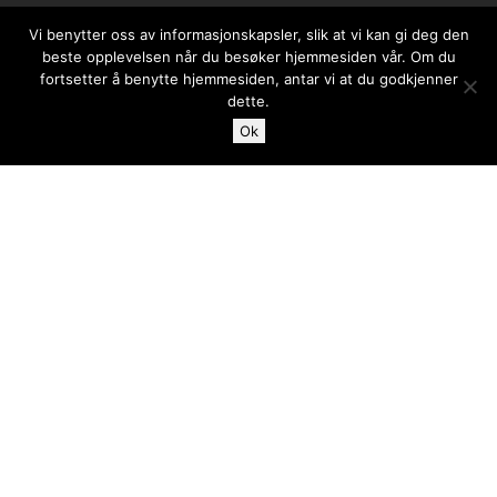
Vi benytter oss av informasjonskapsler, slik at vi kan gi deg den
beste opplevelsen når du besøker hjemmesiden vår. Om du
fortsetter å benytte hjemmesiden, antar vi at du godkjenner
dette.
Ok
Case
Blogg
Ta kontakt med