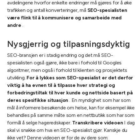
avdelingene hvorfor enkelte endringer må gjøres for å øke
trafikken og antall konverteringer, må
SEO-spesialisten
være flink til å kommunisere og samarbeide med
andre
.
Nysgjerrig og tilpasningsdyktig
SEO-bransjen er i stadig endring og det må SEO-
spesialisten også gjøre, ikke bare i forhold til Googles
algoritmer, men også i forhold til klienten og prosjektets
utvikling.
For å lykkes som SEO-spesialist er det derfor
viktig å ha evnen til å tilpasse hver strategi og
forbedringstiltak til hver kunde og nettside basert på
deres spesifikke situasjon
. En myndighet som har som
mål å informere besøkende om helse, kan for eksempel ikke
behandles på samme måte som en nettbutikk som har som
formål å selge hageredskaper.
Transkribere videoen
I dag
skal vi snakke om hva en SEO-spesialist gjør. Kanskje du
ikke vet? Denne videoen er for de av dere som: