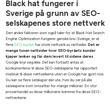
Black hat fungerer i
Sverige på grunn av SEO-
selskapenes store nettverk
Den andre faktoren som også taler for at Black Hat Search
Engine Optimization fungerer ganske bra i Sverige, er at
flere
SEO-byråer
har store nettverk av nettsider.
Det er
mange tusen nettsider hvor SEO-byråets kunder
kjøper lenker og får dem levert til sidene deres
.
Google bryr seg ikke. Det kan fortsatt antas at
konkurrentene til disse SEO-selskapene har rapportert
misbruk til disse nettverkene uten at Google har gjort noe.
Du kan se flere selskaper der ute, hvis du ser på alle
selskapene som omsetter for mange millioner. En stor
prosentandel av disse millionene kommer fra disse SEO-
nettverkene.