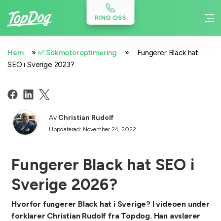
»
»
Hem
✅ Sökmotoroptimering
Fungerer Black hat
SEO i Sverige 2023?
Av
Christian Rudolf
Uppdaterad: November 24, 2022
Fungerer Black hat SEO i
Sverige 2026?
Hvorfor fungerer Black hat i Sverige? I videoen under
forklarer Christian Rudolf fra Topdog. Han avslører