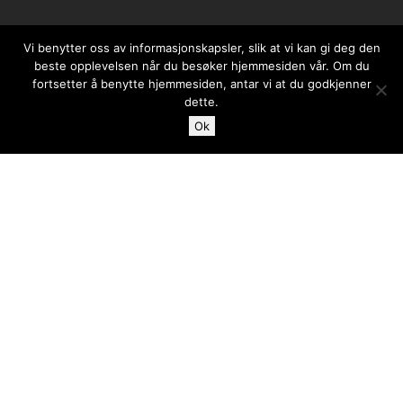
Vi benytter oss av informasjonskapsler, slik at vi kan gi deg den
beste opplevelsen når du besøker hjemmesiden vår. Om du
fortsetter å benytte hjemmesiden, antar vi at du godkjenner
dette.
Ok
Case
Blogg
Ta kontakt med
Ordliste for digital markedsføring
SEO