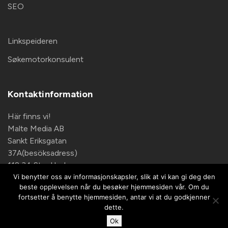
SEO
Linkspeideren
Søkemotorkonsulent
Kontaktinformation
Här finns vi!
Malte Media AB
Sankt Eriksgatan
37A(besöksadress)
112 34 Stockholm
Vi benytter oss av informasjonskapsler, slik at vi kan gi deg den
Kontaktinformation
beste opplevelsen når du besøker hjemmesiden vår. Om du
info@topdog.nu
fortsetter å benytte hjemmesiden, antar vi at du godkjenner
dette.
+46 708 140 833
Ok