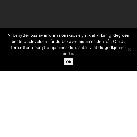
Vi benytter oss av informasjonskapsler, slik at vi kan gi deg den
beste opplevelsen når du besøker hjemmesiden vår. Om du
fortsetter å benytte hjemmesiden, antar vi at du godkjenner
Case
dette.
Ok
Blogg
Ta kontakt med
Ordliste for digital markedsføring
SEO
Linkspeideren
Søkemotorkonsulent