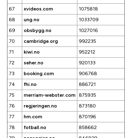
67
xvideos.com
1075818
68
ung.no
1033709
69
obsbygg.no
1027016
70
cambridge.org
992235
71
kiwi.no
952212
72
seher.no
920133
73
booking.com
906768
74
fhi.no
886721
75
merriam-webster.com
875935
76
regjeringen.no
873180
77
hm.com
870196
78
fotball.no
858662