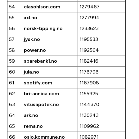
54
clasohlson.com
1279467
55
xxl.no
1277994
56
norsk-tipping.no
1233623
57
jysk.no
1195533
58
power.no
1192564
59
sparebank1.no
1182416
60
jula.no
1178798
61
spotify.com
1167908
62
britannica.com
1155925
63
vitusapotek.no
1144370
64
ark.no
1130243
65
rema.no
1109962
66
oslo.kommune.no
1082971