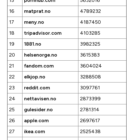
15
pornhub.com
5632016
16
matprat.no
4789232
17
meny.no
4187450
18
tripadvisor.com
4103285
19
1881.no
3982325
20
helsenorge.no
3615383
21
fandom.com
3604024
22
elkjop.no
3288508
23
reddit.com
3097761
24
nettavisen.no
2873399
25
gulesider.no
2781314
26
apple.com
2697617
27
ikea.com
2525438