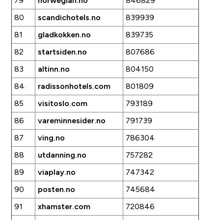
79
norwegian.no
846829
80
scandichotels.no
839939
81
gladkokken.no
839735
82
startsiden.no
807686
83
altinn.no
804150
84
radissonhotels.com
801809
85
visitoslo.com
793189
86
vareminnesider.no
791739
87
ving.no
786304
88
utdanning.no
757282
89
viaplay.no
747342
90
posten.no
745684
91
xhamster.com
720846