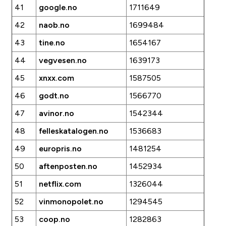
41
google.no
1711649
42
naob.no
1699484
43
tine.no
1654167
44
vegvesen.no
1639173
45
xnxx.com
1587505
46
godt.no
1566770
47
avinor.no
1542344
48
felleskatalogen.no
1536683
49
europris.no
1481254
50
aftenposten.no
1452934
51
netflix.com
1326044
52
vinmonopolet.no
1294545
53
coop.no
1282863