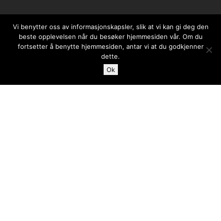
Vi benytter oss av informasjonskapsler, slik at vi kan gi deg den
beste opplevelsen når du besøker hjemmesiden vår. Om du
fortsetter å benytte hjemmesiden, antar vi at du godkjenner
dette.
Ok
Case
Blogg