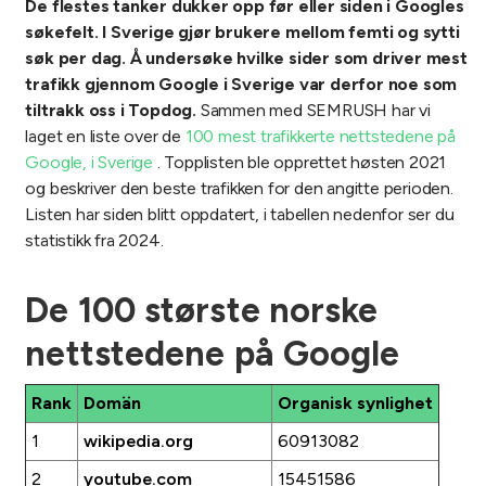
De flestes tanker dukker opp før eller siden i Googles
søkefelt. I Sverige gjør brukere mellom femti og sytti
søk per dag. Å undersøke hvilke sider som driver mest
trafikk gjennom Google i Sverige var derfor noe som
tiltrakk oss i Topdog.
Sammen med SEMRUSH har vi
laget en liste over de
100 mest trafikkerte nettstedene på
Google, i Sverige
. Topplisten ble opprettet høsten 2021
og beskriver den beste trafikken for den angitte perioden.
Listen har siden blitt oppdatert, i tabellen nedenfor ser du
statistikk fra 2024.
De 100 største norske
nettstedene på Google
Rank
Domän
Organisk synlighet
1
wikipedia.org
60913082
2
youtube.com
15451586