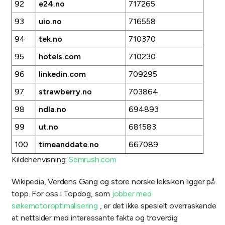
92
e24.no
717265
93
uio.no
716558
94
tek.no
710370
95
hotels.com
710230
96
linkedin.com
709295
97
strawberry.no
703864
98
ndla.no
694893
99
ut.no
681583
100
timeanddate.no
667089
Kildehenvisning:
Semrush.com
Wikipedia, Verdens Gang og store norske leksikon ligger på
topp. For oss i Topdog, som
jobber med
søkemotoroptimalisering
, er det ikke spesielt overraskende
at nettsider med interessante fakta og troverdig