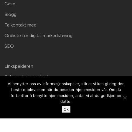
Case
Blogg
Ta kontakt med
Ordliste for digital markedsføring
SEO
Linkspeideren
Søkemotorkonsulent
Vi benytter oss av informasjonskapsler, slik at vi kan gi deg den
beste opplevelsen når du besøker hjemmesiden vår. Om du
fortsetter å benytte hjemmesiden, antar vi at du godkjenner
Kontaktinformation
dette.
Här finns vi!
Ok
Malte Media AB
Sankt Eriksgatan
37A(besöksadress)