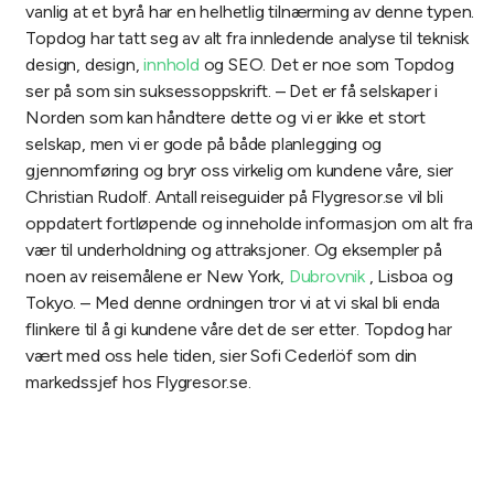
vanlig at et byrå har en helhetlig tilnærming av denne typen.
Topdog har tatt seg av alt fra innledende analyse til teknisk
design, design,
innhold
og SEO. Det er noe som Topdog
ser på som sin suksessoppskrift.
– Det er få selskaper i
Norden som kan håndtere dette og vi er ikke et stort
selskap, men vi er gode på både planlegging og
gjennomføring og bryr oss virkelig om kundene våre, sier
Christian Rudolf.
Antall reiseguider på Flygresor.se vil bli
oppdatert fortløpende og inneholde informasjon om alt fra
vær til underholdning og attraksjoner. Og eksempler på
noen av reisemålene er New York,
Dubrovnik
, Lisboa og
Tokyo.
– Med denne ordningen tror vi at vi skal bli enda
flinkere til å gi kundene våre det de ser etter. Topdog har
vært med oss hele tiden, sier Sofi Cederlöf som din
markedssjef hos Flygresor.se.