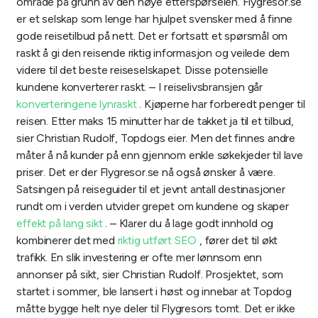
område på grunn av den høye etterspørselen. Flygresor.se
er et selskap som lenge har hjulpet svensker med å finne
gode reisetilbud på nett. Det er fortsatt et spørsmål om
raskt å gi den reisende riktig informasjon og veilede dem
videre til det beste reiseselskapet. Disse potensielle
kundene konverterer raskt.
– I reiselivsbransjen går
konverteringene lynraskt
. Kjøperne har forberedt penger til
reisen. Etter maks 15 minutter har de takket ja til et tilbud,
sier Christian Rudolf, Topdogs eier.
Men det finnes andre
måter å nå kunder på enn gjennom enkle søkekjeder til lave
priser. Det er der Flygresor.se nå også ønsker å være.
Satsingen på reiseguider til et jevnt antall destinasjoner
rundt om i verden utvider grepet om kundene og skaper
effekt på lang sikt
.
– Klarer du å lage godt innhold og
kombinerer det med
riktig utført SEO
, fører det til økt
trafikk. En slik investering er ofte mer lønnsom enn
annonser på sikt, sier Christian Rudolf.
Prosjektet, som
startet i sommer, ble lansert i høst og innebar at Topdog
måtte bygge helt nye deler til Flygresors tomt. Det er ikke