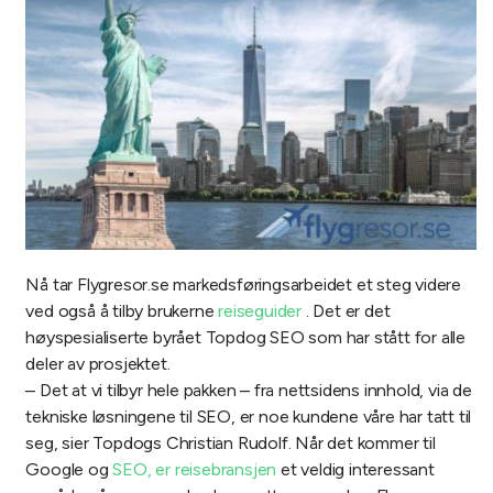
Nå tar Flygresor.se markedsføringsarbeidet et steg videre
ved også å tilby brukerne
reiseguider
. Det er det
høyspesialiserte byrået Topdog SEO som har stått for alle
deler av prosjektet.
– Det at vi tilbyr hele pakken – fra nettsidens innhold, via de
tekniske løsningene til SEO, er noe kundene våre har tatt til
seg, sier Topdogs Christian Rudolf.
Når det kommer til
Google og
SEO, er reisebransjen
et veldig interessant