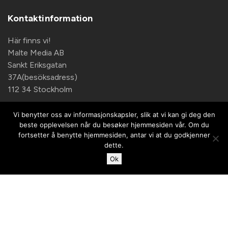
Kontaktinformation
Här finns vi!
Malte Media AB
Sankt Eriksgatan
37A(besöksadress)
112 34 Stockholm
Kontaktinformation
Vi benytter oss av informasjonskapsler, slik at vi kan gi deg den
info@topdog.nu
beste opplevelsen når du besøker hjemmesiden vår. Om du
+46 708 140 833
fortsetter å benytte hjemmesiden, antar vi at du godkjenner
dette.
Ok
Copyright Malte Media AB |
Privacy Policy
|
Access
Request Form