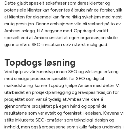
Dette gjaldt spesielt søkefraser som deres klienter og
potensielle klienter kan forventes å bruke når de forsker, slik
at klienten for eksempel kan finne riktig sykehjem med mest
mulig presisjon. Denne ambisjonen ville bli realisert på to av
Ambeas anlegg, til å begynne med. Oppdraget var litt
spesielt ved at Ambea ønsket at egen organisasjon skulle
gjennomføre SEO-innsatsen selv i størst mulig grad.
Topdogs løsning
Ved hjelp av vår kunnskap innen SEO og vår lange erfaring
med smidige prosesser spesifikt for SEO og digital
markedsføring, kunne Topdog hjelpe Ambea med dette. Vi
utarbeidet en prosjektplanlegging og kravspesifikasjon for
prosjektet som var så tydelig at Ambea ville klare å
gjennomføre prosjektet på egen hånd og oppnå de
resultatene som var avtalt og forankret i ledelsen. Kravene vi
stilte inkluderte SEO-områder som teknologi, design og
innhold, men også prosessene som skulle følges underveis i